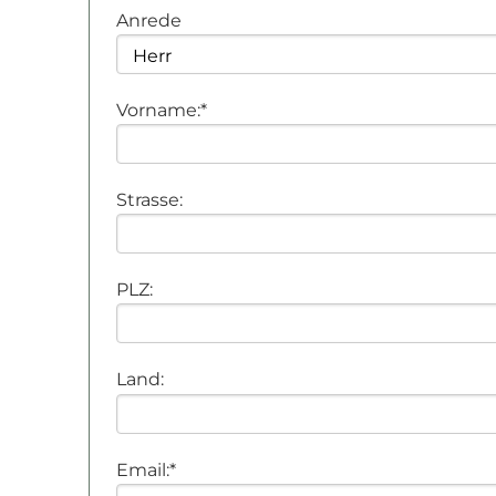
Anrede
Vitaloase
Restaurant
Vorname:*
Familienurlaub
Strasse:
Sommer
PLZ:
Winter
Land:
Kontakt & Anfrage
Email:*
» Übersicht
» Buchen
» Anfr