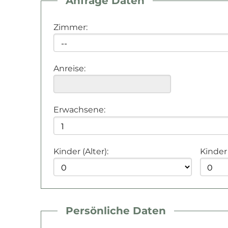
Anfrage Daten
Zimmer:
Anreise:
Erwachsene:
Kinder (Alter):
Kinder 
Home
Zimmer & Preise
Persönliche Daten