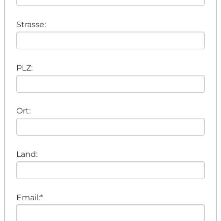
Vitaloase
Restaurant
Strasse:
Familienurlaub
Sommer
PLZ:
Winter
Kontakt & Anfrage
Ort:
» Übersicht
» Buchen
» Anfrage
Land:
Email:*