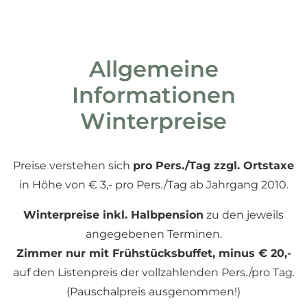
» Suiten
» Kinderpreise
Vitaloase
Allgemeine
Restaurant
Informationen
Familienurlaub
Winterpreise
Sommer
Winter
Preise verstehen sich
pro Pers./Tag zzgl. Ortstaxe
in Höhe von € 3,- pro Pers./Tag ab Jahrgang 2010.
Kontakt & Anfrage
Winterpreise inkl. Halbpension
zu den jeweils
angegebenen Terminen.
Zimmer nur mit Frühstücksbuffet, minus € 20,-
auf den Listenpreis der vollzahlenden Pers./pro Tag.
(Pauschalpreis ausgenommen!)